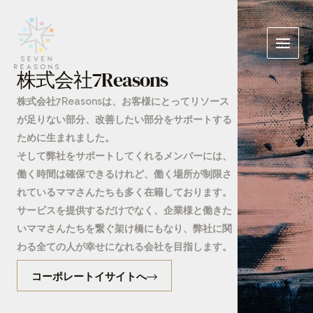
内
Main
容
Menu
を
ス
株式会社7Reasons
キ
ッ
株式会社7Reasonsは、お客様にとってリソース
プ
が足りない部分、改善したい部分をサポートする
ために生まれました。
そして弊社をサポートしてくれるメンバーには、
働く時間は確保できるけれど、働く場所が制限さ
れているママさんたちも多く在籍しております。
サービスを提供するだけでなく、企業様と働きた
いママさんたちを繋ぐ架け橋にもなり、弊社に関
わる全ての人が幸せになれる会社を目指します。
コーポレートイサイトへ