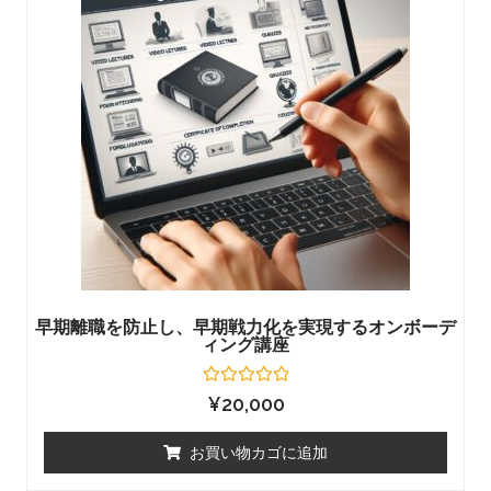
早期離職を防止し、早期戦力化を実現するオンボーデ
ィング講座
5
¥
20,000
段
階
中
お買い物カゴに追加
0
の
評