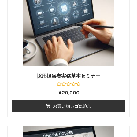
採用担当者実務基本セミナー
5
¥
20,000
段
階
中
お買い物カゴに追加
0
の
評
価