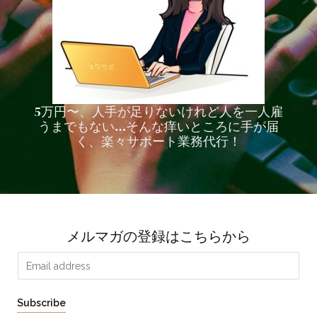
5万円〜、人手が足りないけれど人を一人雇
うまでもない…そんな痒いところに手が届
く、楽々サポート業務代行！
メルマガの登録はこちらから
E
m
a
Subscribe
i