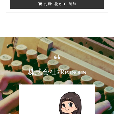
中
お買い物カゴに追加
0
の
評
価
“
株式会社7Reasons